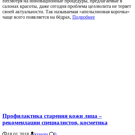
Несмотря на инновационные процедуры, предлагаемые в
салонах красоты, даже сегодня проблема целлюлита не теряет
своей актуальности. Так называемая «апельсиновая корочка»
чаще всего появляется на бёдрах,
Подробнее
Профилактика старения кожи лица –
рекомендации специалистов, косметика
18.01.2018
krasota
0