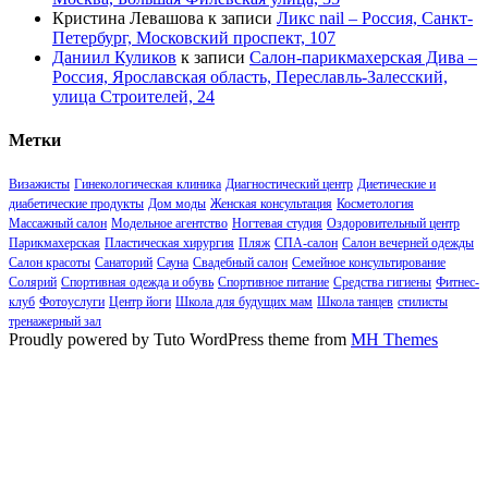
Кристина Левашова
к записи
Ликс nail – Россия, Санкт-
Петербург, Московский проспект, 107
Даниил Куликов
к записи
Салон-парикмахерская Дива –
Россия, Ярославская область, Переславль-Залесский,
улица Строителей, 24
Метки
Визажисты
Гинекологическая клиника
Диагностический центр
Диетические и
диабетические продукты
Дом моды
Женская консультация
Косметология
Массажный салон
Модельное агентство
Ногтевая студия
Оздоровительный центр
Парикмахерская
Пластическая хирургия
Пляж
СПА-салон
Салон вечерней одежды
Салон красоты
Санаторий
Сауна
Свадебный салон
Семейное консультирование
Солярий
Спортивная одежда и обувь
Спортивное питание
Средства гигиены
Фитнес-
клуб
Фотоуслуги
Центр йоги
Школа для будущих мам
Школа танцев
стилисты
тренажерный зал
Proudly powered by Tuto WordPress theme from
MH Themes