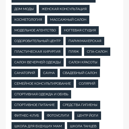
ДОМ МОДЫ
ЖЕНСКАЯ КОНСУЛЬТАЦИЯ
КОСМЕТОЛОГИЯ
МАССАЖНЫЙ САЛОН
МОДЕЛЬНОЕ АГЕНТСТВО
НОГТЕВАЯ СТУДИЯ
ОЗДОРОВИТЕЛЬНЫЙ ЦЕНТР
ПАРИКМАХЕРСКАЯ
ПЛАСТИЧЕСКАЯ ХИРУРГИЯ
ПЛЯЖ
СПА-САЛОН
САЛОН ВЕЧЕРНЕЙ ОДЕЖДЫ
САЛОН КРАСОТЫ
САНАТОРИЙ
САУНА
СВАДЕБНЫЙ САЛОН
СЕМЕЙНОЕ КОНСУЛЬТИРОВАНИЕ
СОЛЯРИЙ
СПОРТИВНАЯ ОДЕЖДА И ОБУВЬ
СПОРТИВНОЕ ПИТАНИЕ
СРЕДСТВА ГИГИЕНЫ
ФИТНЕС-КЛУБ
ФОТОУСЛУГИ
ЦЕНТР ЙОГИ
ШКОЛА ДЛЯ БУДУЩИХ МАМ
ШКОЛА ТАНЦЕВ