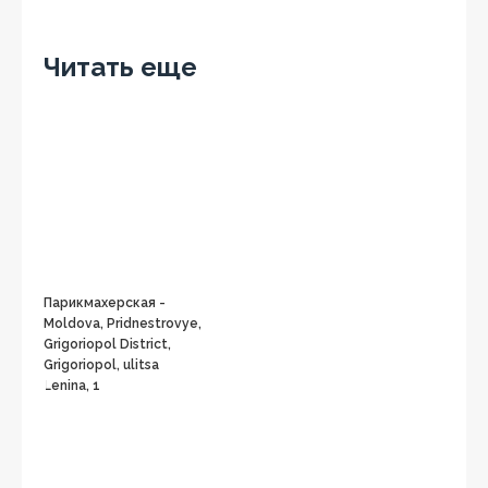
Facebook
Twitter
Вконтакте
Google+
OK
Читать еще
Парикмахерская -
Moldova, Pridnestrovye,
Grigoriopol District,
Grigoriopol, ulitsa
Lenina, 1