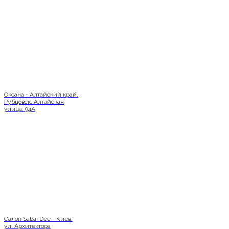
Оксана - Алтайский край,
Рубцовск, Алтайская
улица, 94А
Салон Sabai Dee - Киев,
ул. Архитектора