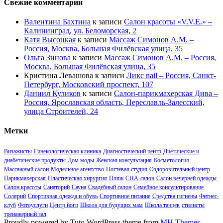
Свежие комментарии
Валентина Бахтина
к записи
Салон красоты «V.V.E.» –
Калининград, ул. Беломорская, 2
Катя Высоцкая
к записи
Массаж Симонов А.М. –
Россия, Москва, Большая Филёвская улица, 35
Ольга Зинова
к записи
Массаж Симонов А.М. – Россия,
Москва, Большая Филёвская улица, 35
Кристина Левашова
к записи
Ликс nail – Россия, Санкт-
Петербург, Московский проспект, 107
Даниил Куликов
к записи
Салон-парикмахерская Дива –
Россия, Ярославская область, Переславль-Залесский,
улица Строителей, 24
Метки
Визажисты
Гинекологическая клиника
Диагностический центр
Диетические и
диабетические продукты
Дом моды
Женская консультация
Косметология
Массажный салон
Модельное агентство
Ногтевая студия
Оздоровительный центр
Парикмахерская
Пластическая хирургия
Пляж
СПА-салон
Салон вечерней одежды
Салон красоты
Санаторий
Сауна
Свадебный салон
Семейное консультирование
Солярий
Спортивная одежда и обувь
Спортивное питание
Средства гигиены
Фитнес-
клуб
Фотоуслуги
Центр йоги
Школа для будущих мам
Школа танцев
стилисты
тренажерный зал
Proudly powered by Tuto WordPress theme from
MH Themes