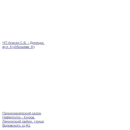
ЧП Агасян С.Б. - Донецьк,
вул. Куйбишева, 63
Парикмахерский салон
Нефертити - Киров,
Ленинский район, улица
Воровского, 113К1