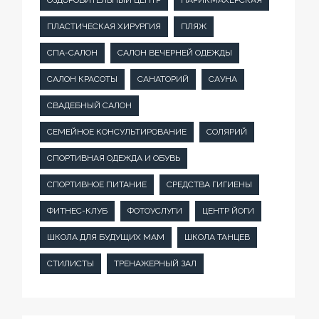
ОЗДОРОВИТЕЛЬНЫЙ ЦЕНТР
ПАРИКМАХЕРСКАЯ
ПЛАСТИЧЕСКАЯ ХИРУРГИЯ
ПЛЯЖ
СПА-САЛОН
САЛОН ВЕЧЕРНЕЙ ОДЕЖДЫ
САЛОН КРАСОТЫ
САНАТОРИЙ
САУНА
СВАДЕБНЫЙ САЛОН
СЕМЕЙНОЕ КОНСУЛЬТИРОВАНИЕ
СОЛЯРИЙ
СПОРТИВНАЯ ОДЕЖДА И ОБУВЬ
СПОРТИВНОЕ ПИТАНИЕ
СРЕДСТВА ГИГИЕНЫ
ФИТНЕС-КЛУБ
ФОТОУСЛУГИ
ЦЕНТР ЙОГИ
ШКОЛА ДЛЯ БУДУЩИХ МАМ
ШКОЛА ТАНЦЕВ
СТИЛИСТЫ
ТРЕНАЖЕРНЫЙ ЗАЛ