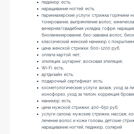
педикюр: есть;
наращивание ногтей: есть;
парикмахерские услуги: стрижка горячими 
тонирование, выпрямление волос, химическа
вечерняя/свадебная укладка, гофре, наращив
биоламинирование, био-завивка волос, биох
классический женский маникюр с покрытием:
цена женской стрижки: 600–1200 руб;
оплата картой: нет;
эпиляция: шугаринг, восковая эпиляция;
Wi-Fi: есть;
артдизайн: есть;
подарочный сертификат: есть;
косметологические услуги: визаж, уход за 
ионофорез, уход за телом, коррекция бровей
маникюр: есть;
цена мужской стрижки: 400–650 руб;
услуги салона: мужские стрижки, массаж, ко
лечение волос и кожи головы, детские стриж
наращивание ногтей, педикюр, солярий