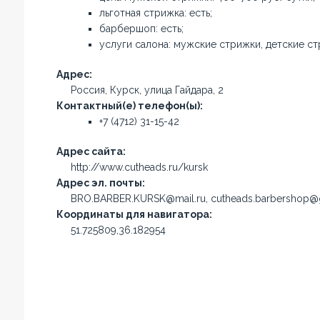
льготная стрижка: есть;
барбершоп: есть;
услуги салона: мужские стрижки, детские с
Адрес:
Россия, Курск, улица Гайдара, 2
Контактный(е) телефон(ы):
+7 (4712) 31-15-42
Адрес сайта:
http://www.cutheads.ru/kursk
Адрес эл. почты:
BRO.BARBER.KURSK@mail.ru, cutheads.barbershop@
Координаты для навигатора:
51.725809,36.182954