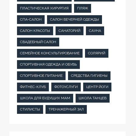
ПЛАСТИЧЕСКАЯ ХИРУРГИЯ
ПЛЯЖ
СПА-САЛОН
САЛОН ВЕЧЕРНЕЙ ОДЕЖДЫ
САЛОН КРАСОТЫ
САНАТОРИЙ
САУНА
СВАДЕБНЫЙ САЛОН
СЕМЕЙНОЕ КОНСУЛЬТИРОВАНИЕ
СОЛЯРИЙ
СПОРТИВНАЯ ОДЕЖДА И ОБУВЬ
СПОРТИВНОЕ ПИТАНИЕ
СРЕДСТВА ГИГИЕНЫ
ФИТНЕС-КЛУБ
ФОТОУСЛУГИ
ЦЕНТР ЙОГИ
ШКОЛА ДЛЯ БУДУЩИХ МАМ
ШКОЛА ТАНЦЕВ
СТИЛИСТЫ
ТРЕНАЖЕРНЫЙ ЗАЛ