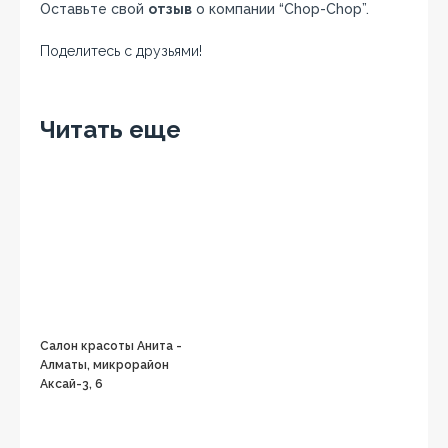
Оставьте свой
отзыв
о компании “Chop-Chop”.
Поделитесь с друзьями!
Facebook
Twitter
Вконтакте
Google+
OK
Читать еще
Салон красоты Анита -
Алматы, микрорайон
Аксай-3, 6