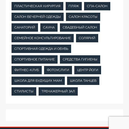
ПЛАСТИЧЕСКАЯ ХИРУРГИЯ
ПЛЯЖ
СПА-САЛОН
САЛОН ВЕЧЕРНЕЙ ОДЕЖДЫ
САЛОН КРАСОТЫ
САНАТОРИЙ
САУНА
СВАДЕБНЫЙ САЛОН
СЕМЕЙНОЕ КОНСУЛЬТИРОВАНИЕ
СОЛЯРИЙ
СПОРТИВНАЯ ОДЕЖДА И ОБУВЬ
СПОРТИВНОЕ ПИТАНИЕ
СРЕДСТВА ГИГИЕНЫ
ФИТНЕС-КЛУБ
ФОТОУСЛУГИ
ЦЕНТР ЙОГИ
ШКОЛА ДЛЯ БУДУЩИХ МАМ
ШКОЛА ТАНЦЕВ
СТИЛИСТЫ
ТРЕНАЖЕРНЫЙ ЗАЛ