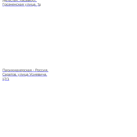
Дагестан, Хасавюрт,
Грозненская улица, 74
Парикмахерская - Россия,
Саратов, улица Усиевича,
17/1