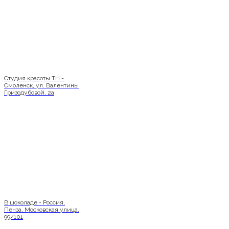
Студия красоты ТН -
Смоленск, ул. Валентины
Гризодубовой, 2а
В шоколаде - Россия,
Пенза, Московская улица,
99/101