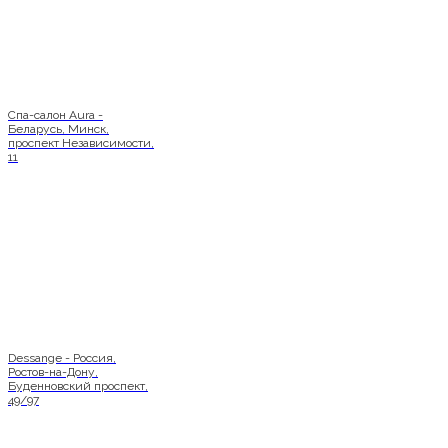
Спа-салон Aura -
Беларусь, Минск,
проспект Независимости,
11
Dessange - Россия,
Ростов-на-Дону,
Буденновский проспект,
49/97