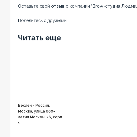
Оставьте свой
отзыв
о компании “Brow-студия Людмил
Поделитесь с друзьями!
Facebook
Twitter
Вконтакте
Google+
OK
Читать еще
Беслен - Россия,
Москва, улица 800-
летия Москвы, 26, корп.
1