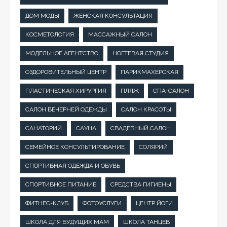
ДОМ МОДЫ
ЖЕНСКАЯ КОНСУЛЬТАЦИЯ
КОСМЕТОЛОГИЯ
МАССАЖНЫЙ САЛОН
МОДЕЛЬНОЕ АГЕНТСТВО
НОГТЕВАЯ СТУДИЯ
ОЗДОРОВИТЕЛЬНЫЙ ЦЕНТР
ПАРИКМАХЕРСКАЯ
ПЛАСТИЧЕСКАЯ ХИРУРГИЯ
ПЛЯЖ
СПА-САЛОН
САЛОН ВЕЧЕРНЕЙ ОДЕЖДЫ
САЛОН КРАСОТЫ
САНАТОРИЙ
САУНА
СВАДЕБНЫЙ САЛОН
СЕМЕЙНОЕ КОНСУЛЬТИРОВАНИЕ
СОЛЯРИЙ
СПОРТИВНАЯ ОДЕЖДА И ОБУВЬ
СПОРТИВНОЕ ПИТАНИЕ
СРЕДСТВА ГИГИЕНЫ
ФИТНЕС-КЛУБ
ФОТОУСЛУГИ
ЦЕНТР ЙОГИ
ШКОЛА ДЛЯ БУДУЩИХ МАМ
ШКОЛА ТАНЦЕВ