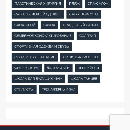
ПЛАСТИЧЕСКАЯ ХИРУРГИЯ
ПЛЯЖ
СПА-САЛОН
САЛОН ВЕЧЕРНЕЙ ОДЕЖДЫ
САЛОН КРАСОТЫ
САНАТОРИЙ
САУНА
СВАДЕБНЫЙ САЛОН
СЕМЕЙНОЕ КОНСУЛЬТИРОВАНИЕ
СОЛЯРИЙ
СПОРТИВНАЯ ОДЕЖДА И ОБУВЬ
СПОРТИВНОЕ ПИТАНИЕ
СРЕДСТВА ГИГИЕНЫ
ФИТНЕС-КЛУБ
ФОТОУСЛУГИ
ЦЕНТР ЙОГИ
ШКОЛА ДЛЯ БУДУЩИХ МАМ
ШКОЛА ТАНЦЕВ
СТИЛИСТЫ
ТРЕНАЖЕРНЫЙ ЗАЛ