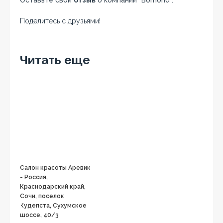
Оставьте свой
отзыв
о компании “Bomond”.
Поделитесь с друзьями!
Facebook
Twitter
Вконтакте
Google+
OK
Читать еще
Салон красоты Аревик
- Россия,
Краснодарский край,
Сочи, поселок
Кудепста, Сухумское
шоссе, 40/3