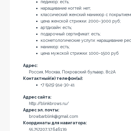
педикюр: есть;
наращивание ногтей: нет;
классический женский маникюр с покрытием:
цена женской стрижки: 2000–3000 руб;
артдизайн: есть;
подарочный сертификат: есть;
косметологические услуги: наращивание ресн
маникюр: есть;
цена мужской стрижки: 1000–1500 руб
Адрес:
Россия, Москва, Покровский бульвар, 8с2А
Контактный(е) телефон(ы):
+7 (925) 914-30-41
Адрес сайта:
http://blinkbrows.ru/
Адрес эл. почты:
browbarblink@gmail.com
Координаты для навигатора:
55.757207,37.646139