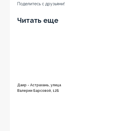
Поделитесь с друзьями!
Facebook
Twitter
Вконтакте
Google+
OK
Читать еще
Даир - Астрахань, улица
Валерии Барсовой, 12Б