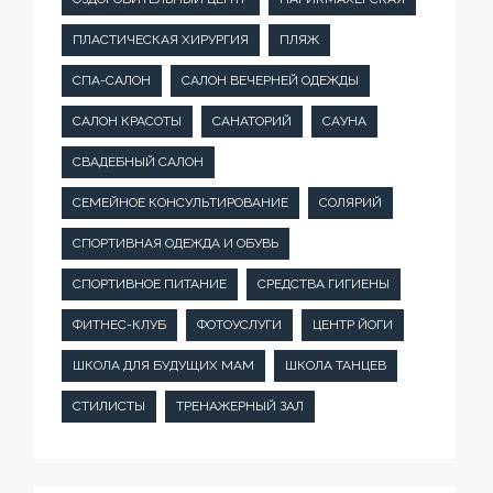
ПЛАСТИЧЕСКАЯ ХИРУРГИЯ
ПЛЯЖ
СПА-САЛОН
САЛОН ВЕЧЕРНЕЙ ОДЕЖДЫ
САЛОН КРАСОТЫ
САНАТОРИЙ
САУНА
СВАДЕБНЫЙ САЛОН
СЕМЕЙНОЕ КОНСУЛЬТИРОВАНИЕ
СОЛЯРИЙ
СПОРТИВНАЯ ОДЕЖДА И ОБУВЬ
СПОРТИВНОЕ ПИТАНИЕ
СРЕДСТВА ГИГИЕНЫ
ФИТНЕС-КЛУБ
ФОТОУСЛУГИ
ЦЕНТР ЙОГИ
ШКОЛА ДЛЯ БУДУЩИХ МАМ
ШКОЛА ТАНЦЕВ
СТИЛИСТЫ
ТРЕНАЖЕРНЫЙ ЗАЛ