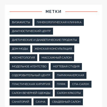
МЕТКИ
ВИЗАЖИСТЫ
ГИНЕКОЛОГИЧЕСКАЯ КЛИНИКА
ДИАГНОСТИЧЕСКИЙ ЦЕНТР
ДИЕТИЧЕСКИЕ И ДИАБЕТИЧЕСКИЕ ПРОДУКТЫ
ДОМ МОДЫ
ЖЕНСКАЯ КОНСУЛЬТАЦИЯ
КОСМЕТОЛОГИЯ
МАССАЖНЫЙ САЛОН
МОДЕЛЬНОЕ АГЕНТСТВО
НОГТЕВАЯ СТУДИЯ
ОЗДОРОВИТЕЛЬНЫЙ ЦЕНТР
ПАРИКМАХЕРСКАЯ
ПЛАСТИЧЕСКАЯ ХИРУРГИЯ
ПЛЯЖ
СПА-САЛОН
САЛОН ВЕЧЕРНЕЙ ОДЕЖДЫ
САЛОН КРАСОТЫ
САНАТОРИЙ
САУНА
СВАДЕБНЫЙ САЛОН