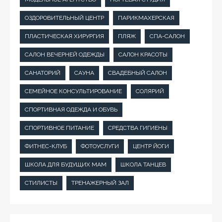
ОЗДОРОВИТЕЛЬНЫЙ ЦЕНТР
ПАРИКМАХЕРСКАЯ
ПЛАСТИЧЕСКАЯ ХИРУРГИЯ
ПЛЯЖ
СПА-САЛОН
САЛОН ВЕЧЕРНЕЙ ОДЕЖДЫ
САЛОН КРАСОТЫ
САНАТОРИЙ
САУНА
СВАДЕБНЫЙ САЛОН
СЕМЕЙНОЕ КОНСУЛЬТИРОВАНИЕ
СОЛЯРИЙ
СПОРТИВНАЯ ОДЕЖДА И ОБУВЬ
СПОРТИВНОЕ ПИТАНИЕ
СРЕДСТВА ГИГИЕНЫ
ФИТНЕС-КЛУБ
ФОТОУСЛУГИ
ЦЕНТР ЙОГИ
ШКОЛА ДЛЯ БУДУЩИХ МАМ
ШКОЛА ТАНЦЕВ
СТИЛИСТЫ
ТРЕНАЖЕРНЫЙ ЗАЛ