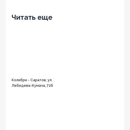
Facebook
Twitter
Вконтакте
Google+
OK
Читать еще
Колибри - Саратов, ул.
Лебедева-Кумача, 72б