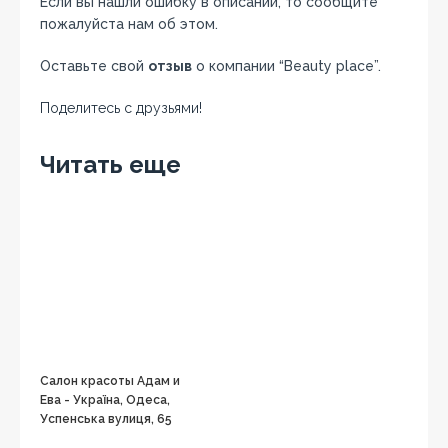
Если вы нашли ошибку в описании, то сообщите
пожалуйста нам об этом.
Оставьте свой
отзыв
о компании “Beauty place”.
Поделитесь с друзьями!
Facebook
Twitter
Вконтакте
Google+
OK
Читать еще
Салон красоты Адам и
Ева - Україна, Одеса,
Успенська вулиця, 65