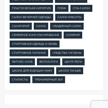
ПЛАСТИЧЕСКАЯ ХИРУРГИЯ
ПЛЯЖ
СПА-САЛОН
САЛОН ВЕЧЕРНЕЙ ОДЕЖДЫ
САЛОН КРАСОТЫ
САНАТОРИЙ
САУНА
СВАДЕБНЫЙ САЛОН
СЕМЕЙНОЕ КОНСУЛЬТИРОВАНИЕ
СОЛЯРИЙ
СПОРТИВНАЯ ОДЕЖДА И ОБУВЬ
СПОРТИВНОЕ ПИТАНИЕ
СРЕДСТВА ГИГИЕНЫ
ФИТНЕС-КЛУБ
ФОТОУСЛУГИ
ЦЕНТР ЙОГИ
ШКОЛА ДЛЯ БУДУЩИХ МАМ
ШКОЛА ТАНЦЕВ
СТИЛИСТЫ
ТРЕНАЖЕРНЫЙ ЗАЛ