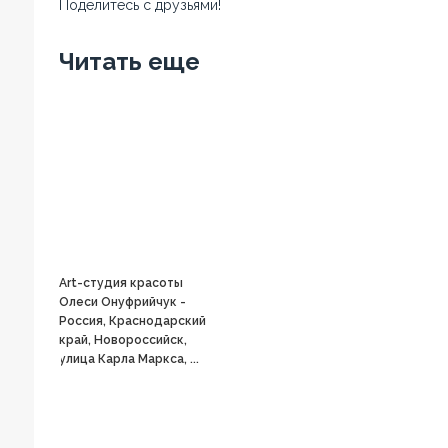
Поделитесь с друзьями!
Facebook
Twitter
Вконтакте
Google+
OK
Читать еще
Art-студия красоты
Олеси Онуфрийчук -
Россия, Краснодарский
край, Новороссийск,
улица Карла Маркса, ...