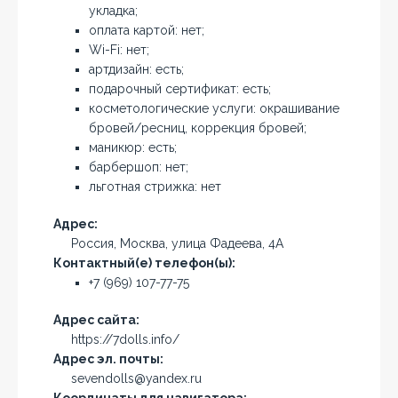
укладка;
оплата картой: нет;
Wi-Fi: нет;
артдизайн: есть;
подарочный сертификат: есть;
косметологические услуги: окрашивание
бровей/ресниц, коррекция бровей;
маникюр: есть;
барбершоп: нет;
льготная стрижка: нет
Адрес:
Россия, Москва, улица Фадеева, 4А
Контактный(е) телефон(ы):
+7 (969) 107-77-75
Адрес сайта:
https://7dolls.info/
Адрес эл. почты:
sevendolls@yandex.ru