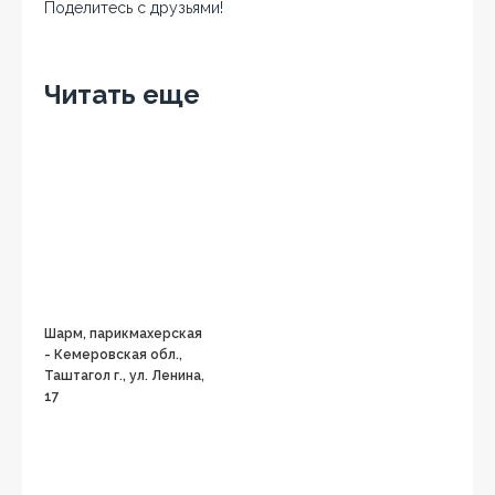
Поделитесь с друзьями!
Facebook
Twitter
Вконтакте
Google+
OK
Читать еще
Шарм, парикмахерская
- Кемеровская обл.,
Таштагол г., ул. Ленина,
17