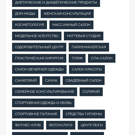
ДИЕТИЧЕСКИЕ И ДИАБЕТИЧЕСКИЕ ПРОДУКТЫ
ДОМ МОДЫ
ЖЕНСКАЯ КОНСУЛЬТАЦИЯ
КОСМЕТОЛОГИЯ
МАССАЖНЫЙ САЛОН
МОДЕЛЬНОЕ АГЕНТСТВО
НОГТЕВАЯ СТУДИЯ
ОЗДОРОВИТЕЛЬНЫЙ ЦЕНТР
ПАРИКМАХЕРСКАЯ
ПЛАСТИЧЕСКАЯ ХИРУРГИЯ
ПЛЯЖ
СПА-САЛОН
САЛОН ВЕЧЕРНЕЙ ОДЕЖДЫ
САЛОН КРАСОТЫ
САНАТОРИЙ
САУНА
СВАДЕБНЫЙ САЛОН
СЕМЕЙНОЕ КОНСУЛЬТИРОВАНИЕ
СОЛЯРИЙ
СПОРТИВНАЯ ОДЕЖДА И ОБУВЬ
СПОРТИВНОЕ ПИТАНИЕ
СРЕДСТВА ГИГИЕНЫ
ФИТНЕС-КЛУБ
ФОТОУСЛУГИ
ЦЕНТР ЙОГИ