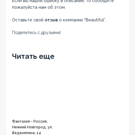
Если вы нашли ошибку в описании, то сообщите
пожалуйста нам об этом.
Оставьте свой
отзыв
о компании “Beautiful”.
Поделитесь с друзьями!
Facebook
Twitter
Вконтакте
Google+
OK
Читать еще
Фантазия - Россия,
Нижний Новгород, ул.
Веденяпина, 14