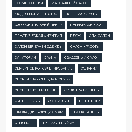
КОСМЕТОЛОГИЯ
МАССАЖНЫЙ САЛОН
МОДЕЛЬНОЕ АГЕНТСТВО
НОГТЕВАЯ СТУДИЯ
ОЗДОРОВИТЕЛЬНЫЙ ЦЕНТР
ПАРИКМАХЕРСКАЯ
ПЛАСТИЧЕСКАЯ ХИРУРГИЯ
ПЛЯЖ
СПА-САЛОН
САЛОН ВЕЧЕРНЕЙ ОДЕЖДЫ
САЛОН КРАСОТЫ
САНАТОРИЙ
САУНА
СВАДЕБНЫЙ САЛОН
СЕМЕЙНОЕ КОНСУЛЬТИРОВАНИЕ
СОЛЯРИЙ
СПОРТИВНАЯ ОДЕЖДА И ОБУВЬ
СПОРТИВНОЕ ПИТАНИЕ
СРЕДСТВА ГИГИЕНЫ
ФИТНЕС-КЛУБ
ФОТОУСЛУГИ
ЦЕНТР ЙОГИ
ШКОЛА ДЛЯ БУДУЩИХ МАМ
ШКОЛА ТАНЦЕВ
СТИЛИСТЫ
ТРЕНАЖЕРНЫЙ ЗАЛ