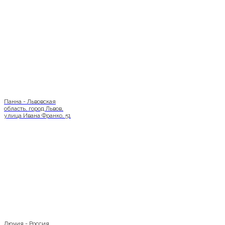
Панна - Львовская
область, город Львов,
улица Ивана Франко, 51
Лючия - Россия,