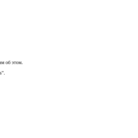
м об этом.
s”.