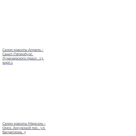
Салон красоты Апрель -
Санкт-Петербург,
Луначарского просп., 13,
корп.1
Салон красоты Марсэль -
Омск, Амурский пос., ул.
Багратиона, 3