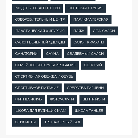
МОДЕЛЬНОЕ АГЕНТСТВО
НОГТЕВАЯ СТУДИЯ
ОЗДОРОВИТЕЛЬНЫЙ ЦЕНТР
ПАРИКМАХЕРСКАЯ
ПЛАСТИЧЕСКАЯ ХИРУРГИЯ
ПЛЯЖ
СПА-САЛОН
САЛОН ВЕЧЕРНЕЙ ОДЕЖДЫ
САЛОН КРАСОТЫ
САНАТОРИЙ
САУНА
СВАДЕБНЫЙ САЛОН
СЕМЕЙНОЕ КОНСУЛЬТИРОВАНИЕ
СОЛЯРИЙ
СПОРТИВНАЯ ОДЕЖДА И ОБУВЬ
СПОРТИВНОЕ ПИТАНИЕ
СРЕДСТВА ГИГИЕНЫ
ФИТНЕС-КЛУБ
ФОТОУСЛУГИ
ЦЕНТР ЙОГИ
ШКОЛА ДЛЯ БУДУЩИХ МАМ
ШКОЛА ТАНЦЕВ
СТИЛИСТЫ
ТРЕНАЖЕРНЫЙ ЗАЛ