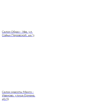
Салон Образ - Уфа, ул.
Софьи Перовской, 44/3
Салон красоты Манго -
Иваново, улица Ермака,
40/9