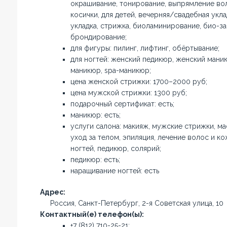
окрашивание, тонирование, выпрямление вол
косички, для детей, вечерняя/свадебная укл
укладка, стрижка, биоламинирование, био-з
брондирование;
для фигуры: пилинг, лифтинг, обёртывание;
для ногтей: женский педикюр, женский мани
маникюр, spa-маникюр;
цена женской стрижки: 1700–2000 руб;
цена мужской стрижки: 1300 руб;
подарочный сертификат: есть;
маникюр: есть;
услуги салона: макияж, мужские стрижки, ма
уход за телом, эпиляция, лечение волос и к
ногтей, педикюр, солярий;
педикюр: есть;
наращивание ногтей: есть
Адрес:
Россия, Санкт-Петербург, 2-я Советская улица, 10
Контактный(е) телефон(ы):
+7 (812) 710-25-21;