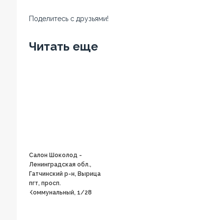
Поделитесь с друзьями!
Facebook
Twitter
Вконтакте
Google+
OK
Читать еще
Салон Шоколод -
Ленинградская обл.,
Гатчинский р-н, Вырица
пгт, просп.
Коммунальный, 1/28