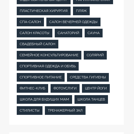
ПЛАСТИЧЕСКАЯ ХИРУРГИЯ
ПЛЯЖ
СПА-САЛОН
САЛОН ВЕЧЕРНЕЙ ОДЕЖДЫ
САЛОН КРАСОТЫ
САНАТОРИЙ
САУНА
СВАДЕБНЫЙ САЛОН
СЕМЕЙНОЕ КОНСУЛЬТИРОВАНИЕ
СОЛЯРИЙ
СПОРТИВНАЯ ОДЕЖДА И ОБУВЬ
СПОРТИВНОЕ ПИТАНИЕ
СРЕДСТВА ГИГИЕНЫ
ФИТНЕС-КЛУБ
ФОТОУСЛУГИ
ЦЕНТР ЙОГИ
ШКОЛА ДЛЯ БУДУЩИХ МАМ
ШКОЛА ТАНЦЕВ
СТИЛИСТЫ
ТРЕНАЖЕРНЫЙ ЗАЛ