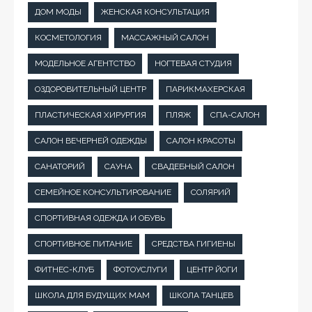
ДОМ МОДЫ
ЖЕНСКАЯ КОНСУЛЬТАЦИЯ
КОСМЕТОЛОГИЯ
МАССАЖНЫЙ САЛОН
МОДЕЛЬНОЕ АГЕНТСТВО
НОГТЕВАЯ СТУДИЯ
ОЗДОРОВИТЕЛЬНЫЙ ЦЕНТР
ПАРИКМАХЕРСКАЯ
ПЛАСТИЧЕСКАЯ ХИРУРГИЯ
ПЛЯЖ
СПА-САЛОН
САЛОН ВЕЧЕРНЕЙ ОДЕЖДЫ
САЛОН КРАСОТЫ
САНАТОРИЙ
САУНА
СВАДЕБНЫЙ САЛОН
СЕМЕЙНОЕ КОНСУЛЬТИРОВАНИЕ
СОЛЯРИЙ
СПОРТИВНАЯ ОДЕЖДА И ОБУВЬ
СПОРТИВНОЕ ПИТАНИЕ
СРЕДСТВА ГИГИЕНЫ
ФИТНЕС-КЛУБ
ФОТОУСЛУГИ
ЦЕНТР ЙОГИ
ШКОЛА ДЛЯ БУДУЩИХ МАМ
ШКОЛА ТАНЦЕВ