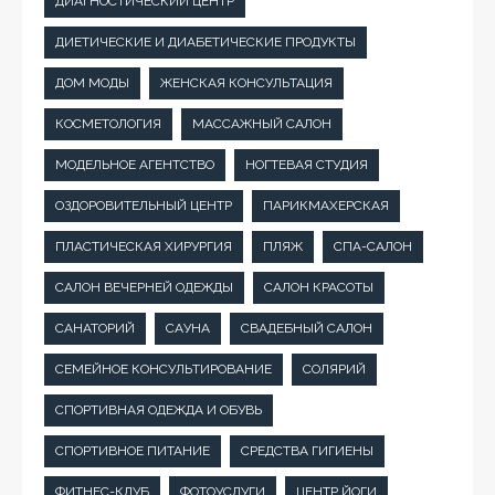
ДИАГНОСТИЧЕСКИЙ ЦЕНТР
ДИЕТИЧЕСКИЕ И ДИАБЕТИЧЕСКИЕ ПРОДУКТЫ
ДОМ МОДЫ
ЖЕНСКАЯ КОНСУЛЬТАЦИЯ
КОСМЕТОЛОГИЯ
МАССАЖНЫЙ САЛОН
МОДЕЛЬНОЕ АГЕНТСТВО
НОГТЕВАЯ СТУДИЯ
ОЗДОРОВИТЕЛЬНЫЙ ЦЕНТР
ПАРИКМАХЕРСКАЯ
ПЛАСТИЧЕСКАЯ ХИРУРГИЯ
ПЛЯЖ
СПА-САЛОН
САЛОН ВЕЧЕРНЕЙ ОДЕЖДЫ
САЛОН КРАСОТЫ
САНАТОРИЙ
САУНА
СВАДЕБНЫЙ САЛОН
СЕМЕЙНОЕ КОНСУЛЬТИРОВАНИЕ
СОЛЯРИЙ
СПОРТИВНАЯ ОДЕЖДА И ОБУВЬ
СПОРТИВНОЕ ПИТАНИЕ
СРЕДСТВА ГИГИЕНЫ
ФИТНЕС-КЛУБ
ФОТОУСЛУГИ
ЦЕНТР ЙОГИ