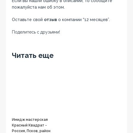
Если вы нашли ошибку в описании, то сообщите
пожалуйста нам об этом.
Оставьте свой
отзыв
о компании “12 месяцев”.
Поделитесь с друзьями!
Facebook
Twitter
Вконтакте
Google+
OK
Читать еще
Имидж мастерская
Красный Квадрат -
Россия, Псков, район