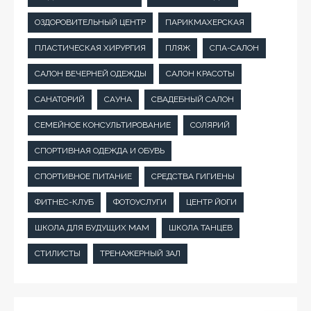
ОЗДОРОВИТЕЛЬНЫЙ ЦЕНТР
ПАРИКМАХЕРСКАЯ
ПЛАСТИЧЕСКАЯ ХИРУРГИЯ
ПЛЯЖ
СПА-САЛОН
САЛОН ВЕЧЕРНЕЙ ОДЕЖДЫ
САЛОН КРАСОТЫ
САНАТОРИЙ
САУНА
СВАДЕБНЫЙ САЛОН
СЕМЕЙНОЕ КОНСУЛЬТИРОВАНИЕ
СОЛЯРИЙ
СПОРТИВНАЯ ОДЕЖДА И ОБУВЬ
СПОРТИВНОЕ ПИТАНИЕ
СРЕДСТВА ГИГИЕНЫ
ФИТНЕС-КЛУБ
ФОТОУСЛУГИ
ЦЕНТР ЙОГИ
ШКОЛА ДЛЯ БУДУЩИХ МАМ
ШКОЛА ТАНЦЕВ
СТИЛИСТЫ
ТРЕНАЖЕРНЫЙ ЗАЛ