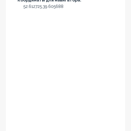
Координаты для навигатора:
52.612725,39.605688