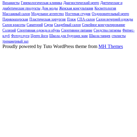
Визажисты
Гинекологическая клиника
Диагностический центр
Диетические и
диабетические продукты
Дом моды
Женская консультация
Косметология
Массажный салон
Модельное агентство
Ногтевая студия
Оздоровительный центр
Парикмахерская
Пластическая хирургия
Пляж
СПА-салон
Салон вечерней одежды
Салон красоты
Санаторий
Сауна
Свадебный салон
Семейное консультирование
Солярий
Спортивная одежда и обувь
Спортивное питание
Средства гигиены
Фитнес-
клуб
Фотоуслуги
Центр йоги
Школа для будущих мам
Школа танцев
стилисты
тренажерный зал
Proudly powered by Tuto WordPress theme from
MH Themes