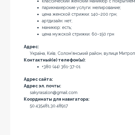
классический женский маникюр с покрытием:
парикмахерские услуги: мелирование;
цена женской стрижки: 140–200 грн;
артдизайн: нет;
маникюр: есть;
цена мужской стрижки: 60–150 грн
Адрес:
Україна, Київ, Солом’янський район, вулиця Митроп
Контактный(е) телефон(ы):
+380 (44) 361-37-01
Адрес сайта:
Адрес эл. почты:
sakyrasalon@gmail.com
Координаты для навигатора:
50.435481,30.48917