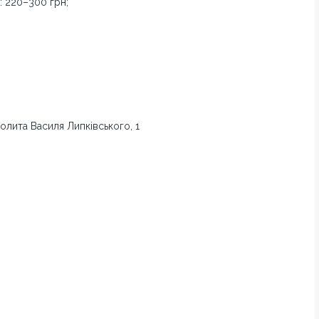
 220–300 грн;
олита Василя Липківського, 1