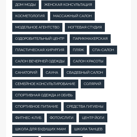
ДОМ МОДЫ
ЖЕНСКАЯ КОНСУЛЬТАЦИЯ
КОСМЕТОЛОГИЯ
МАССАЖНЫЙ САЛОН
МОДЕЛЬНОЕ АГЕНТСТВО
НОГТЕВАЯ СТУДИЯ
ОЗДОРОВИТЕЛЬНЫЙ ЦЕНТР
ПАРИКМАХЕРСКАЯ
ПЛАСТИЧЕСКАЯ ХИРУРГИЯ
ПЛЯЖ
СПА-САЛОН
САЛОН ВЕЧЕРНЕЙ ОДЕЖДЫ
САЛОН КРАСОТЫ
САНАТОРИЙ
САУНА
СВАДЕБНЫЙ САЛОН
СЕМЕЙНОЕ КОНСУЛЬТИРОВАНИЕ
СОЛЯРИЙ
СПОРТИВНАЯ ОДЕЖДА И ОБУВЬ
СПОРТИВНОЕ ПИТАНИЕ
СРЕДСТВА ГИГИЕНЫ
ФИТНЕС-КЛУБ
ФОТОУСЛУГИ
ЦЕНТР ЙОГИ
ШКОЛА ДЛЯ БУДУЩИХ МАМ
ШКОЛА ТАНЦЕВ