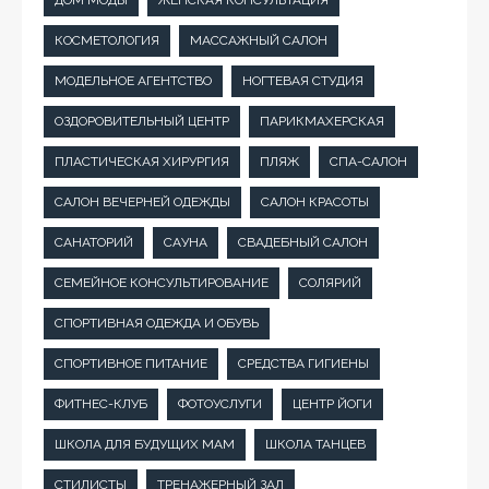
КОСМЕТОЛОГИЯ
МАССАЖНЫЙ САЛОН
МОДЕЛЬНОЕ АГЕНТСТВО
НОГТЕВАЯ СТУДИЯ
ОЗДОРОВИТЕЛЬНЫЙ ЦЕНТР
ПАРИКМАХЕРСКАЯ
ПЛАСТИЧЕСКАЯ ХИРУРГИЯ
ПЛЯЖ
СПА-САЛОН
САЛОН ВЕЧЕРНЕЙ ОДЕЖДЫ
САЛОН КРАСОТЫ
САНАТОРИЙ
САУНА
СВАДЕБНЫЙ САЛОН
СЕМЕЙНОЕ КОНСУЛЬТИРОВАНИЕ
СОЛЯРИЙ
СПОРТИВНАЯ ОДЕЖДА И ОБУВЬ
СПОРТИВНОЕ ПИТАНИЕ
СРЕДСТВА ГИГИЕНЫ
ФИТНЕС-КЛУБ
ФОТОУСЛУГИ
ЦЕНТР ЙОГИ
ШКОЛА ДЛЯ БУДУЩИХ МАМ
ШКОЛА ТАНЦЕВ
СТИЛИСТЫ
ТРЕНАЖЕРНЫЙ ЗАЛ