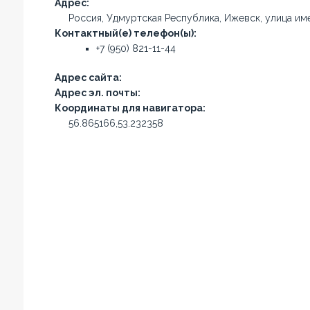
Адрес:
Россия, Удмуртская Республика, Ижевск, улица име
Контактный(е) телефон(ы):
+7 (950) 821-11-44
Адрес сайта:
Адрес эл. почты:
Координаты для навигатора:
56.865166,53.232358