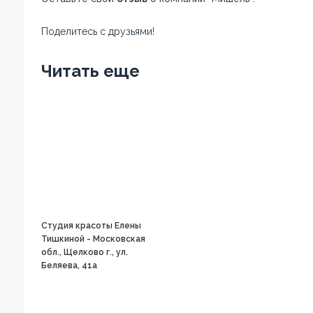
Поделитесь с друзьями!
Facebook
Twitter
Вконтакте
Google+
OK
Читать еще
Студия красоты Елены
Тишкиной - Московская
обл., Щелково г., ул.
Беляева, 41а