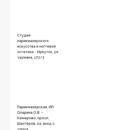
Студия
парикмахерского
искусства и ногтевой
эстетики - Иркутск, ул.
Баумана, 172/2
Парикмахерская, ИП
Опарина О.В. -
Кемерово, просп.
Шахтёров, 24, вход с
торца