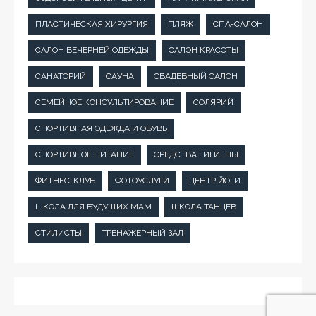
ПЛАСТИЧЕСКАЯ ХИРУРГИЯ
ПЛЯЖ
СПА-САЛОН
САЛОН ВЕЧЕРНЕЙ ОДЕЖДЫ
САЛОН КРАСОТЫ
САНАТОРИЙ
САУНА
СВАДЕБНЫЙ САЛОН
СЕМЕЙНОЕ КОНСУЛЬТИРОВАНИЕ
СОЛЯРИЙ
СПОРТИВНАЯ ОДЕЖДА И ОБУВЬ
СПОРТИВНОЕ ПИТАНИЕ
СРЕДСТВА ГИГИЕНЫ
ФИТНЕС-КЛУБ
ФОТОУСЛУГИ
ЦЕНТР ЙОГИ
ШКОЛА ДЛЯ БУДУЩИХ МАМ
ШКОЛА ТАНЦЕВ
СТИЛИСТЫ
ТРЕНАЖЕРНЫЙ ЗАЛ