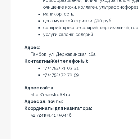
новообразований, пилинг, уход за телом, у
очищение кожи, коллаген, ультрафонофорез
маникюр: есть;
цена мужской стрижки: 500 руб;
солярий: кресло-солярий, вертикальный, гор
услуги салона: солярий
Адрес:
Тамбов, ул. Державинская, 16а
Контактный(е) телефон(ы):
+7 (4752) 71-03-21;
+7 (4752) 72-70-59
Адрес сайта:
http://maestro68.ru
Адрес эл. почты:
Координаты для навигатора:
52.724199,41.450446