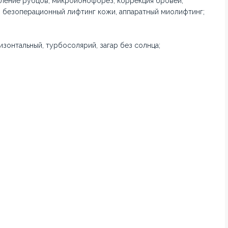
даление рубцов, микроионофорез, коррекция бровей,
, безоперационный лифтинг кожи, аппаратный миолифтинг;
изонтальный, турбосолярий, загар без солнца;