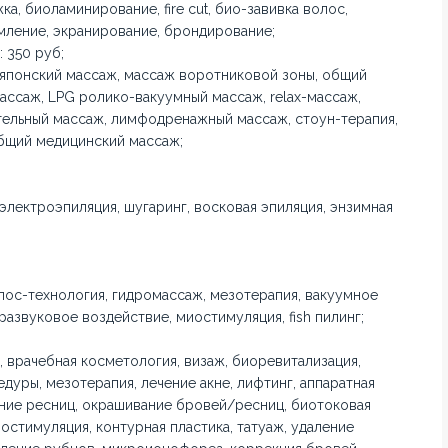
ка, биоламинирование, fire cut, био-завивка волос,
мление, экранирование, брондирование;
 350 руб;
 японский массаж, массаж воротниковой зоны, общий
ассаж, LPG ролико-вакуумный массаж, relax-массаж,
тельный массаж, лимфодренажный массаж, стоун-терапия,
бщий медицинский массаж;
 электроэпиляция, шугаринг, восковая эпиляция, энзимная
элос-технология, гидромассаж, мезотерапия, вакуумное
развуковое воздействие, миостимуляция, fish пилинг;
 врачебная косметология, визаж, биоревитализация,
едуры, мезотерапия, лечение акне, лифтинг, аппаратная
ание ресниц, окрашивание бровей/ресниц, биотоковая
иостимуляция, контурная пластика, татуаж, удаление