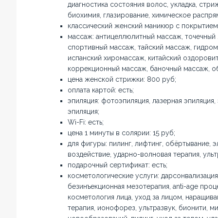
диагностика состояния волос, укладка, стриж
биохимия, глазирование, химическое распря
классический женский маникюр с покрытием:
массаж: антицеллюлитный массаж, точечный
спортивный массаж, тайский массаж, гидром
испанский хиромассаж, китайский оздорови
коррекционный массаж, баночный массаж, о
цена женской стрижки: 800 руб;
оплата картой: есть;
эпиляция: фотоэпиляция, лазерная эпиляция,
эпиляция;
Wi-Fi: есть;
цена 1 минуты в солярии: 15 руб;
для фигуры: пилинг, лифтинг, обёртывание, 
воздействие, ударно-волновая терапия, ульт
подарочный сертификат: есть;
косметологические услуги: дарсонвализация,
безинъекционная мезотерапия, anti-age проц
косметология лица, уход за лицом, наращив
терапия, ионофорез, ультразвук, бионити, м