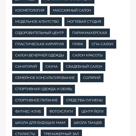
КОСМЕТОЛОГИЯ
МАССАЖНЫЙ САЛОН
МОДЕЛЬНОЕ АГЕНТСТВО
НОГТЕВАЯ СТУДИЯ
ОЗДОРОВИТЕЛЬНЫЙ ЦЕНТР
ПАРИКМАХЕРСКАЯ
ПЛАСТИЧЕСКАЯ ХИРУРГИЯ
ПЛЯЖ
СПА-САЛОН
САЛОН ВЕЧЕРНЕЙ ОДЕЖДЫ
САЛОН КРАСОТЫ
САНАТОРИЙ
САУНА
СВАДЕБНЫЙ САЛОН
СЕМЕЙНОЕ КОНСУЛЬТИРОВАНИЕ
СОЛЯРИЙ
СПОРТИВНАЯ ОДЕЖДА И ОБУВЬ
СПОРТИВНОЕ ПИТАНИЕ
СРЕДСТВА ГИГИЕНЫ
ФИТНЕС-КЛУБ
ФОТОУСЛУГИ
ЦЕНТР ЙОГИ
ШКОЛА ДЛЯ БУДУЩИХ МАМ
ШКОЛА ТАНЦЕВ
СТИЛИСТЫ
ТРЕНАЖЕРНЫЙ ЗАЛ