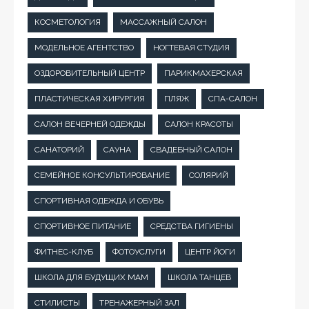
КОСМЕТОЛОГИЯ
МАССАЖНЫЙ САЛОН
МОДЕЛЬНОЕ АГЕНТСТВО
НОГТЕВАЯ СТУДИЯ
ОЗДОРОВИТЕЛЬНЫЙ ЦЕНТР
ПАРИКМАХЕРСКАЯ
ПЛАСТИЧЕСКАЯ ХИРУРГИЯ
ПЛЯЖ
СПА-САЛОН
САЛОН ВЕЧЕРНЕЙ ОДЕЖДЫ
САЛОН КРАСОТЫ
САНАТОРИЙ
САУНА
СВАДЕБНЫЙ САЛОН
СЕМЕЙНОЕ КОНСУЛЬТИРОВАНИЕ
СОЛЯРИЙ
СПОРТИВНАЯ ОДЕЖДА И ОБУВЬ
СПОРТИВНОЕ ПИТАНИЕ
СРЕДСТВА ГИГИЕНЫ
ФИТНЕС-КЛУБ
ФОТОУСЛУГИ
ЦЕНТР ЙОГИ
ШКОЛА ДЛЯ БУДУЩИХ МАМ
ШКОЛА ТАНЦЕВ
СТИЛИСТЫ
ТРЕНАЖЕРНЫЙ ЗАЛ