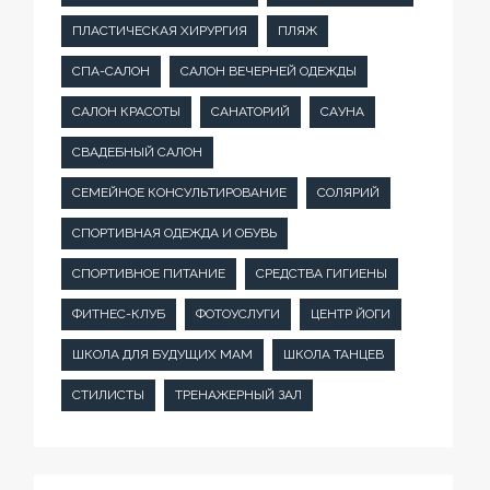
ПЛАСТИЧЕСКАЯ ХИРУРГИЯ
ПЛЯЖ
СПА-САЛОН
САЛОН ВЕЧЕРНЕЙ ОДЕЖДЫ
САЛОН КРАСОТЫ
САНАТОРИЙ
САУНА
СВАДЕБНЫЙ САЛОН
СЕМЕЙНОЕ КОНСУЛЬТИРОВАНИЕ
СОЛЯРИЙ
СПОРТИВНАЯ ОДЕЖДА И ОБУВЬ
СПОРТИВНОЕ ПИТАНИЕ
СРЕДСТВА ГИГИЕНЫ
ФИТНЕС-КЛУБ
ФОТОУСЛУГИ
ЦЕНТР ЙОГИ
ШКОЛА ДЛЯ БУДУЩИХ МАМ
ШКОЛА ТАНЦЕВ
СТИЛИСТЫ
ТРЕНАЖЕРНЫЙ ЗАЛ