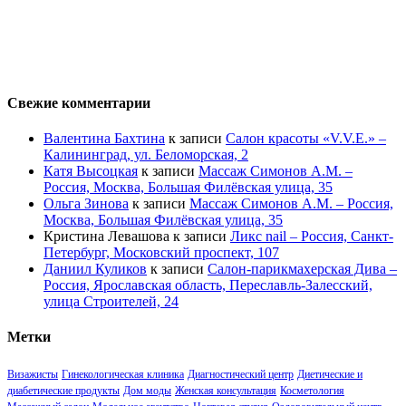
Свежие комментарии
Валентина Бахтина
к записи
Салон красоты «V.V.E.» –
Калининград, ул. Беломорская, 2
Катя Высоцкая
к записи
Массаж Симонов А.М. –
Россия, Москва, Большая Филёвская улица, 35
Ольга Зинова
к записи
Массаж Симонов А.М. – Россия,
Москва, Большая Филёвская улица, 35
Кристина Левашова
к записи
Ликс nail – Россия, Санкт-
Петербург, Московский проспект, 107
Даниил Куликов
к записи
Салон-парикмахерская Дива –
Россия, Ярославская область, Переславль-Залесский,
улица Строителей, 24
Метки
Визажисты
Гинекологическая клиника
Диагностический центр
Диетические и
диабетические продукты
Дом моды
Женская консультация
Косметология