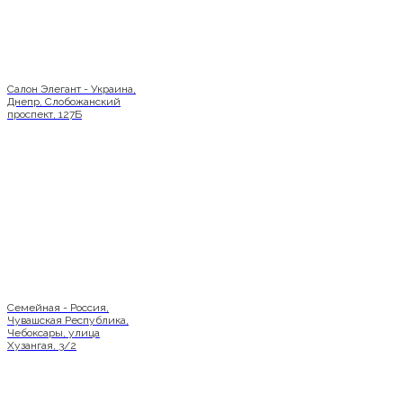
Салон Элегант - Украина,
Днепр, Слобожанский
проспект, 127Б
Семейная - Россия,
Чувашская Республика,
Чебоксары, улица
Хузангая, 3/2