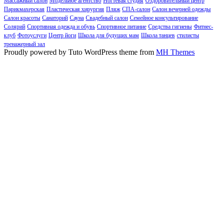
Массажный салон
Модельное агентство
Ногтевая студия
Оздоровительный центр
Парикмахерская
Пластическая хирургия
Пляж
СПА-салон
Салон вечерней одежды
Салон красоты
Санаторий
Сауна
Свадебный салон
Семейное консультирование
Солярий
Спортивная одежда и обувь
Спортивное питание
Средства гигиены
Фитнес-
клуб
Фотоуслуги
Центр йоги
Школа для будущих мам
Школа танцев
стилисты
тренажерный зал
Proudly powered by Tuto WordPress theme from
MH Themes