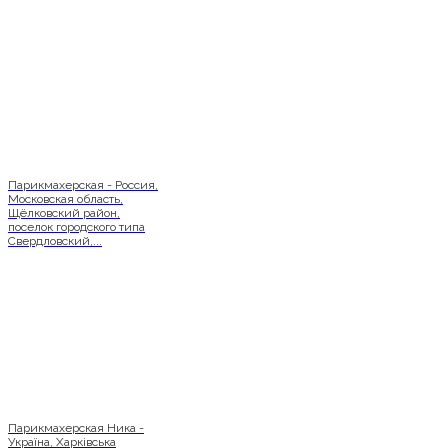
Парикмахерская - Россия,
Московская область,
Щёлковский район,
поселок городского типа
Свердловский,...
Парикмахерская Ника -
Україна, Харківська