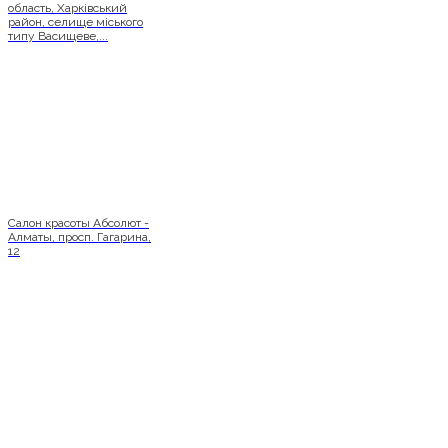
область, Харківський
район, селище міського
типу Васищеве,...
Салон красоты Абсолют -
Алматы, просп. Гагарина,
12