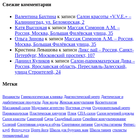
Свежие комментарии
Валентина Бахтина
к записи
Салон красоты «V.V.E.» –
Калининград, ул. Беломорская, 2
Катя Высоцкая
к записи
Массаж Симонов А.М. –
Россия, Москва, Большая Филёвская улица, 35
Ольга Зинова
к записи
Массаж Симонов А.М. – Россия,
Москва, Большая Филёвская улица, 35
Кристина Левашова
к записи
Ликс nail – Россия, Санкт-
Петербург, Московский проспект, 107
Даниил Куликов
к записи
Салон-парикмахерская Дива –
Россия, Ярославская область, Переславль-Залесский,
улица Строителей, 24
Метки
Визажисты
Гинекологическая клиника
Диагностический центр
Диетические и
диабетические продукты
Дом моды
Женская консультация
Косметология
Массажный салон
Модельное агентство
Ногтевая студия
Оздоровительный центр
Парикмахерская
Пластическая хирургия
Пляж
СПА-салон
Салон вечерней одежды
Салон красоты
Санаторий
Сауна
Свадебный салон
Семейное консультирование
Солярий
Спортивная одежда и обувь
Спортивное питание
Средства гигиены
Фитнес-
клуб
Фотоуслуги
Центр йоги
Школа для будущих мам
Школа танцев
стилисты
тренажерный зал