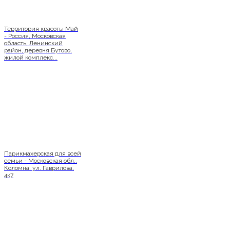
Территория красоты Май
- Россия, Московская
область, Ленинский
район, деревня Бутово,
жилой комплекс...
Парикмахерская для всей
семьи - Московская обл.,
Коломна, ул. Гаврилова,
4к7