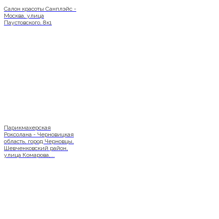
Салон красоты Санплэйс -
Москва, улица
Паустовского, 8к1
Парикмахерская
Роксолана - Черновицкая
область, город Черновцы,
Шевченковский район,
улица Комарова,...