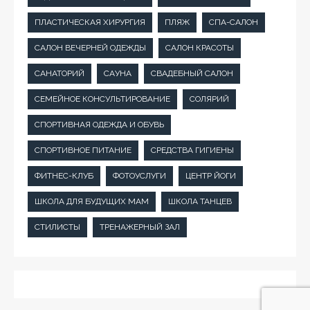
ПЛАСТИЧЕСКАЯ ХИРУРГИЯ
ПЛЯЖ
СПА-САЛОН
САЛОН ВЕЧЕРНЕЙ ОДЕЖДЫ
САЛОН КРАСОТЫ
САНАТОРИЙ
САУНА
СВАДЕБНЫЙ САЛОН
СЕМЕЙНОЕ КОНСУЛЬТИРОВАНИЕ
СОЛЯРИЙ
СПОРТИВНАЯ ОДЕЖДА И ОБУВЬ
СПОРТИВНОЕ ПИТАНИЕ
СРЕДСТВА ГИГИЕНЫ
ФИТНЕС-КЛУБ
ФОТОУСЛУГИ
ЦЕНТР ЙОГИ
ШКОЛА ДЛЯ БУДУЩИХ МАМ
ШКОЛА ТАНЦЕВ
СТИЛИСТЫ
ТРЕНАЖЕРНЫЙ ЗАЛ