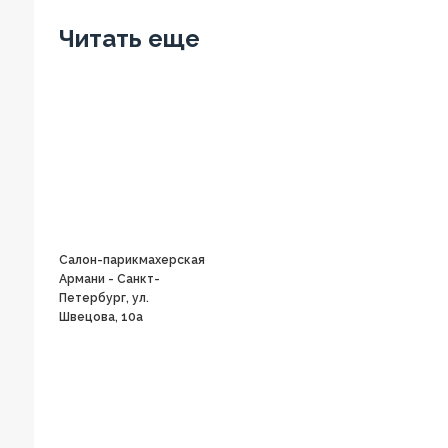
Facebook
Twitter
Вконтакте
Google+
OK
Читать еще
Салон-парикмахерская
Армани - Санкт-
Петербург, ул.
Швецова, 10а