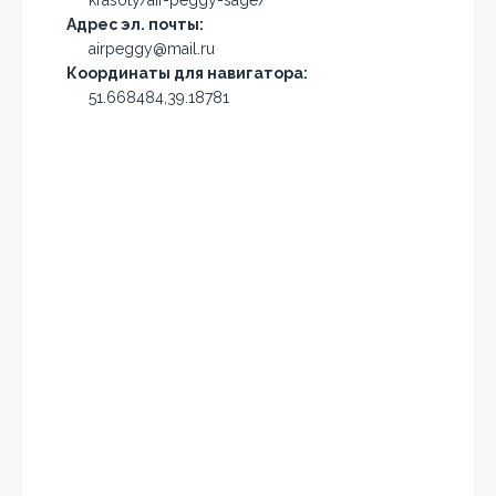
krasoty/air-peggy-sage/
Адрес эл. почты:
airpeggy@mail.ru
Координаты для навигатора:
51.668484,39.18781