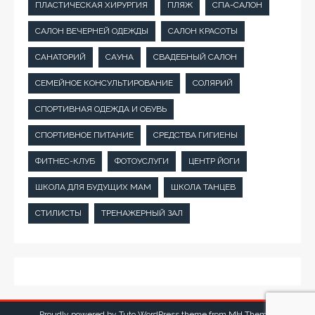
ПЛАСТИЧЕСКАЯ ХИРУРГИЯ
ПЛЯЖ
СПА-САЛОН
САЛОН ВЕЧЕРНЕЙ ОДЕЖДЫ
САЛОН КРАСОТЫ
САНАТОРИЙ
САУНА
СВАДЕБНЫЙ САЛОН
СЕМЕЙНОЕ КОНСУЛЬТИРОВАНИЕ
СОЛЯРИЙ
СПОРТИВНАЯ ОДЕЖДА И ОБУВЬ
СПОРТИВНОЕ ПИТАНИЕ
СРЕДСТВА ГИГИЕНЫ
ФИТНЕС-КЛУБ
ФОТОУСЛУГИ
ЦЕНТР ЙОГИ
ШКОЛА ДЛЯ БУДУЩИХ МАМ
ШКОЛА ТАНЦЕВ
СТИЛИСТЫ
ТРЕНАЖЕРНЫЙ ЗАЛ
Proudly powered by Tuto WordPress theme from
MH Themes